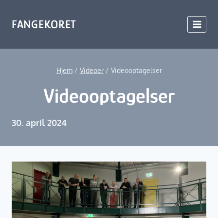
Fortsæt
til
FANGEKORET
indhold
Hjem
/
Videoer
/
Videooptagelser
Videooptagelser
30. april 2024