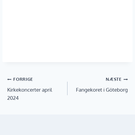
Indlægsnavigation
FORRIGE
NÆSTE
Kirkekoncerter april
Fangekoret i Göteborg
2024