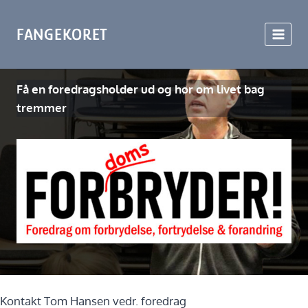
Fortsæt
til
FANGEKORET
indhold
Foredrag
Få en foredragsholder ud og hør om livet bag
tremmer
Kontakt Tom Hansen vedr. foredrag