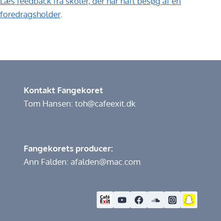
Læs feedback fra skoler, der har haft besøg af en
foredragsholder
.
Kontakt Fangekoret
Tom Hansen: toh@cafeexit.dk
Fangekorets producer:
Ann Falden: afalden@mac.com