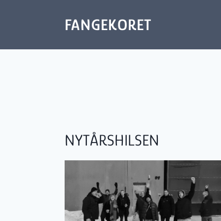
Fortsæt
til
FANGEKORET
indhold
NYTÅRSHILSEN