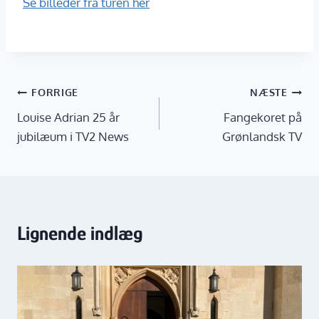
Se billeder fra turen her
Indlægsnavigation
FORRIGE
NÆSTE
Louise Adrian 25 år
Fangekoret på
jubilæum i TV2 News
Grønlandsk TV
Lignende indlæg