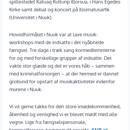
spillestedet Katuaq Kulturip Illorsua, i Hans Egedes
Kirke samt debat og koncert på Ilisimatusarfik
(Universitet i Nuuk).
Hovedformålet i Nuuk var at lave musik-
workshops med de indsatte i det nyåbnede
fængsel. Tre dage i træk sang kormedlemmerne
for og med forskellige grupper af indsatte. Det
vakte stor glæde og det er vores håb – sammen
med kriminalforsorgen – at der hermed er dannet
grobund for opstart af musikaktiviteter indenfor
murene i Nuuk.
Vi vil gerne takke for den store imødekommenhed,
åbenhed og venlighed vi er blevet mødt med alle
vegne. Lige fra fængselspersonale,
kriminalforsorg, kommunalt ansatte,
KNR.gl