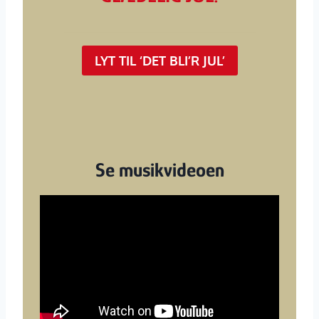
LYT TIL ‘DET BLI’R JUL’
Se musikvideoen