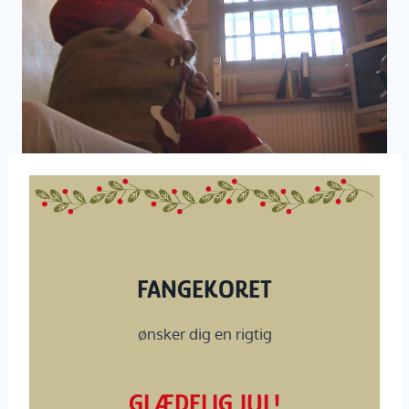
FANGEKORET
ønsker dig en rigtig
GLÆDELIG JUL!